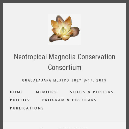
Skip
to
main
content
Neotropical Magnolia Conservation
Consortium
GUADALAJARA MEXICO JULY 8-14, 2019
MAIN
HOME
MEMOIRS
SLIDES & POSTERS
NAVIGATION
PHOTOS
PROGRAM & CIRCULARS
PUBLICATIONS
BREADCRUMB