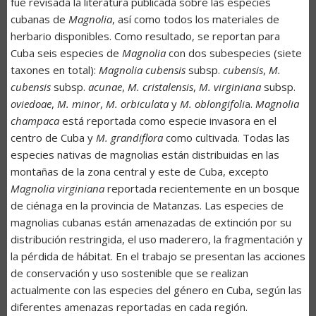
fue revisada la literatura publicada sobre las especies
cubanas de
Magnolia
, así como todos los materiales de
herbario disponibles. Como resultado, se reportan para
Cuba seis especies de
Magnolia
con dos subespecies (siete
taxones en total):
Magnolia cubensis
subsp.
cubensis
,
M.
cubensis
subsp.
acunae
,
M. cristalensis
,
M. virginiana
subsp.
oviedoae
,
M. minor
,
M. orbiculata
y
M. oblongifoli
a.
Magnolia
champaca
está reportada como especie invasora en el
centro de Cuba y
M. grandiflora
como cultivada. Todas las
especies nativas de magnolias están distribuidas en las
montañas de la zona central y este de Cuba, excepto
Magnolia virginiana
reportada recientemente en un bosque
de ciénaga en la provincia de Matanzas. Las especies de
magnolias cubanas están amenazadas de extinción por su
distribución restringida, el uso maderero, la fragmentación y
la pérdida de hábitat. En el trabajo se presentan las acciones
de conservación y uso sostenible que se realizan
actualmente con las especies del género en Cuba, según las
diferentes amenazas reportadas en cada región.